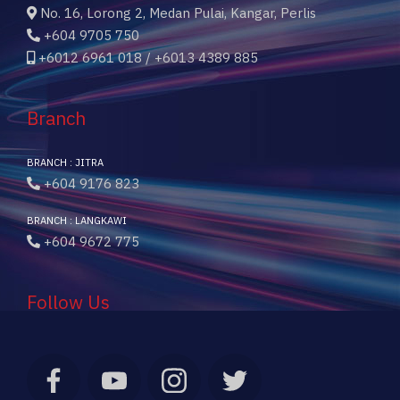
No. 16, Lorong 2, Medan Pulai, Kangar, Perlis
+604 9705 750
+6012 6961 018 / +6013 4389 885
Branch
BRANCH : JITRA
+604 9176 823
BRANCH : LANGKAWI
+604 9672 775
Follow Us